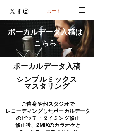
カート
ボーカルデータ入稿は
こちら
ご自身や他スタジオで
ボーカルデータ入稿
​レコーディングしたボーカルデータを
メールで送信、
シンプルミックス
ピッチ・タイミング修正いたします。
マスタリング
ご自身や他スタジオで
​レコーディングしたボーカルデータ
の
ピッチ・タイミング修正
​修正後、2MIXのカラオケと