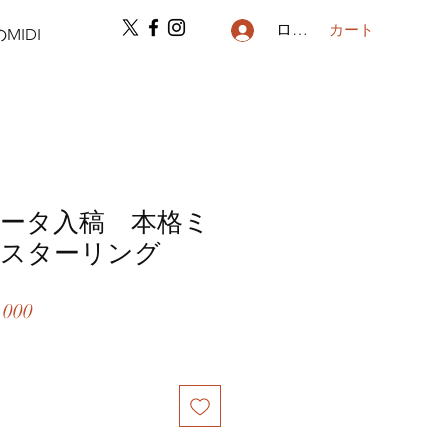
ログイン
カート
MIDI
ータ入稿 本格ミ
マスターリング
セ
,000
ー
ル
価
格