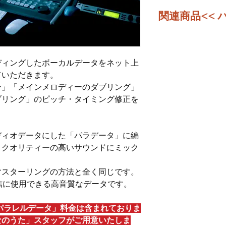
関連商品<< 
ご購入いただいた楽
示してありますので
ます。各楽曲のパラ
ディングしたボーカルデータをネット上
なっております。
ていただきます。
ー」「メインメロディーのダブリング」
ブリング」のピッチ・タイミング修正を
ディオデータにした「パラデータ」に編
、クオリティーの高いサウンドにミック
マスターリングの方法と全く同じです。
の配信に使用できる高音質なデータです。
パラレルデータ」料金は含まれておりま
なのうた」スタッフがご用意いたしま