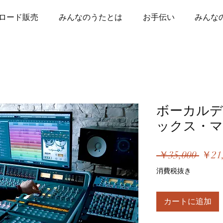
ロード販売
みんなのうたとは
お手伝い
みんなの
ボーカルデ
ックス・
通
 ￥35,000 
￥21
常
消費税抜き
価
格
カートに追加