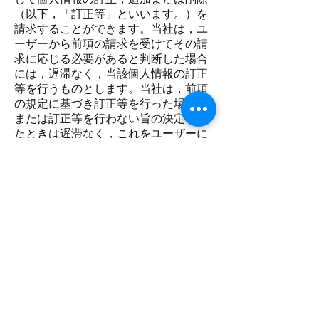
（以下，「訂正等」といいます。）を
請求することができます。当社は，ユ
ーザーから前項の請求を受けてその請
求に応じる必要があると判断した場合
には，遅滞なく，当該個人情報の訂正
等を行うものとします。当社は，前項
の規定に基づき訂正等を行った場合，
または訂正等を行わない旨の決定をし
たときは遅滞なく，これをユーザーに
通知します。
第8条（個人情報の利用停止等）
当社は，本人から，個人情報が，利用
目的の範囲を超えて取り扱われている
という理由，または不正の手段により
取得されたものであるという理由によ
り，その利用の停止または消去（以
下，「利用停止等」といいます。）を
求められた場合には，遅滞なく必要な
調査を行います。
前項の調査結果に基づき，その請求に