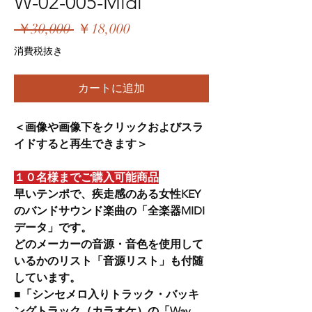
W-02-005-Midi
通
セ
 ￥30,000 
￥18,000
常
ー
消費税抜き
価
ル
格
価
カートに追加
格
＜画像や画像下をクリックおよびスラ
イドすると再生できます＞
１０名様までご購入可能商品
早いテンポで、疾走感のある女性KEY
のバンドサウンド楽曲の「全楽器MIDI
データ」です。
どのメーカーの音源・音色を使用して
いるかのリスト「音源リスト」も付随
しています。
■「シンセメロ入りトラック・バッキ
ングトラック（カラオケ）の「Wav