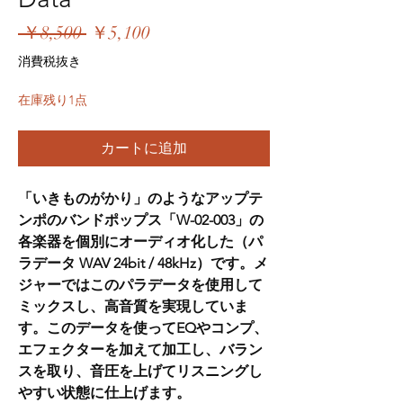
通
セ
 ￥8,500 
￥5,100
常
ー
消費税抜き
価
ル
在庫残り1点
格
価
格
カートに追加
「いきものがかり」のようなアップテ
ンポのバンドポップス「W-02-003」の
各楽器を個別にオーディオ化した（パ
ラデータ WAV 24bit / 48kHz）です。メ
ジャーではこのパラデータを使用して
ミックスし、高音質を実現していま
す。このデータを使ってEQやコンプ、
エフェクターを加えて加工し、バラン
スを取り、音圧を上げてリスニングし
やすい状態に仕上げます。