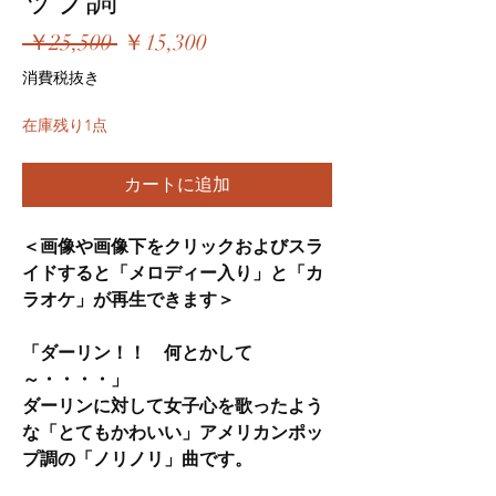
ップ調
通
セ
 ￥25,500 
￥15,300
常
ー
消費税抜き
価
ル
在庫残り1点
格
価
格
カートに追加
＜画像や画像下をクリックおよびスラ
イドすると「メロディー入り」と「カ
ラオケ」が再生できます＞
「ダーリン！！ 何とかして
～・・・・」
ダーリンに対して女子心を歌ったよう
な「とてもかわいい」アメリカンポッ
プ調の「ノリノリ」曲です。