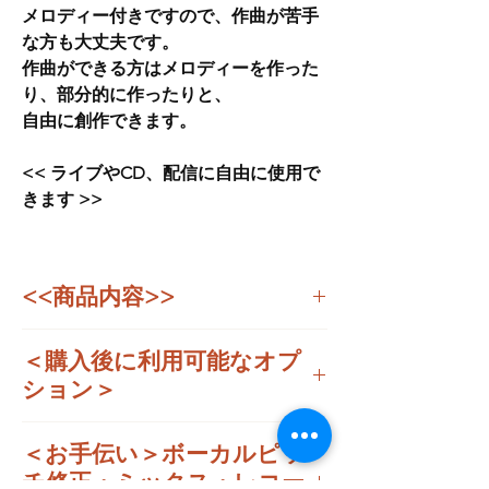
メロディー付きですので、作曲が苦手
な方も大丈夫です。
作曲ができる方はメロディーを作った
り、部分的に作ったりと、
自由に創作できます。
<< ライブやCD、配信に自由に使用で
きます >>
<<商品内容>>
■シンセメロ入りトラック
＜購入後に利用可能なオプ
WAV (16 bit / 44.1 kHz) // MP3 ( 16 bit / 320
kbps )
ション＞
■バッキングトラック（カラオケ）
WAV (16 bit / 44.1 kHz) // MP3 ( 16 bit / 320
この楽曲をご購入後、下記のオプション購入
＜お手伝い＞ボーカルピッ
kbps )
がご利用できます。
’（購入後に同胞される資料に詳細が記入さ
チ修正・ミックス・レコー