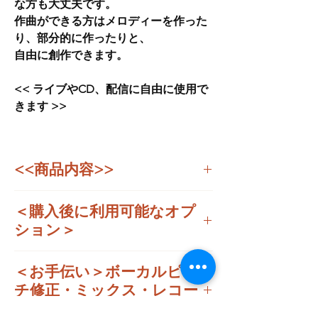
な方も大丈夫です。
作曲ができる方はメロディーを作った
り、部分的に作ったりと、
自由に創作できます。
<< ライブやCD、配信に自由に使用で
きます >>
<<商品内容>>
■シンセメロ入りトラック
＜購入後に利用可能なオプ
WAV (16 bit / 44.1 kHz) // MP3 ( 16 bit / 320
kbps )
ション＞
■バッキングトラック（カラオケ）
WAV (16 bit / 44.1 kHz) // MP3 ( 16 bit / 320
この楽曲をご購入後、下記のオプション購入
＜お手伝い＞ボーカルピッ
kbps )
がご利用できます。
’（購入後に同胞される資料に詳細が記入さ
チ修正・ミックス・レコー
れております
ディング等