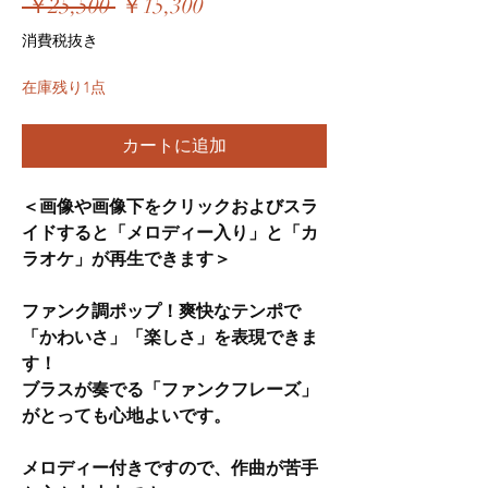
通
セ
 ￥25,500 
￥15,300
常
ー
消費税抜き
価
ル
在庫残り1点
格
価
格
カートに追加
＜画像や画像下をクリックおよびスラ
イドすると「メロディー入り」と「カ
ラオケ」が再生できます＞
ファンク調ポップ！​爽快なテンポで
「かわいさ」「楽しさ」を表現できま
す！
ブラスが奏でる「ファンクフレーズ」
がとっても心地よいです。
メロディー付きですので、作曲が苦手