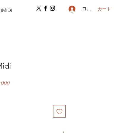
ログイン
カート
MIDI
idi
セ
,000
ー
ル
価
格