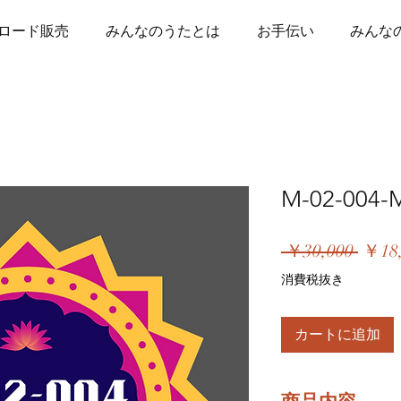
ロード販売
みんなのうたとは
お手伝い
みんなの
M-02-004-M
通
 ￥30,000 
￥18
常
消費税抜き
価
格
カートに追加