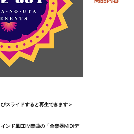
商品内容
全楽器MIDIデータ
使用音源リスト（PD
「バッキングトラッ
( Wav-16bit / 44.1kHz
全楽器インストパラレルデー
メロディーコード譜（
よびスライドすると再生できます＞
ンド風EDM楽曲の「全楽器MIDIデ