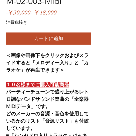
M-02-003-Midi
通
セ
 ￥30,000 
￥18,000
常
ー
消費税抜き
価
ル
格
価
カートに追加
格
＜画像や画像下をクリックおよびスラ
イドすると「メロディー入り」と「カ
ラオケ」が再生できます＞
１０名様までご購入可能商品
パーティーチューンで盛り上がるレト
ロ調なバンドサウンド楽曲の「全楽器
MIDIデータ」です。
どのメーカーの音源・音色を使用して
いるかのリスト「音源リスト」も付随
しています。
■「シンセメロ入りトラック・バッキ