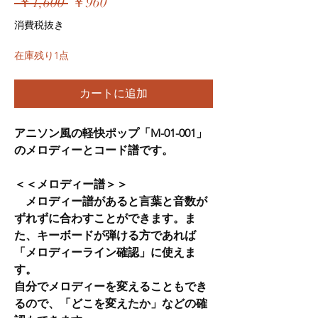
通
セ
 ￥1,600 
￥960
常
ー
消費税抜き
価
ル
在庫残り1点
格
価
格
カートに追加
アニソン風の軽快ポップ「M-01-001」
のメロディーとコード譜です。
＜＜メロディー譜＞＞
メロディー譜があると言葉と音数が
ずれずに合わすことができます。ま
た、キーボードが弾ける方であれば
「メロディーライン確認」に使えま
す。
自分でメロディーを変えることもでき
るので、「どこを変えたか」などの確